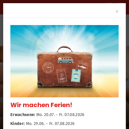
BARRIEREFREIHEIT
Clo
×
...Sport ist Leben!
Wir machen Ferien!
Willkommen beim TV 1860 Lich e.V.
Erwachsene:
Mo. 20.07. - Fr. 07.08.2026
Kinder:
Mo. 29.06. - Fr. 07.08.2026
Zum Sportangebot