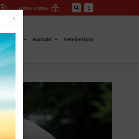
LEICHTE SPRACHE
Close
×
r-Service
Kontakt
Vereinsshop