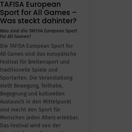
TAFISA European
schäftsstelle
Sport for All Games –
Was steckt dahinter?
1860 Lich e.V.
nrich-Neeb-Straße 19
Was sind die TAFISA European Sport
23 Lich
for All Games?
Die TAFISA European Sport for
6404 5382
All Games sind das europäische
info@tv1860lich.de
Festival für Breitensport und
traditionelle Spiele und
Sportarten. Die Veranstaltung
stellt Bewegung, Teilhabe,
Begegnung und kulturellen
Austausch in den Mittelpunkt
und macht den Sport für
Menschen jeden Alters erlebbar.
Das Festival wird von der