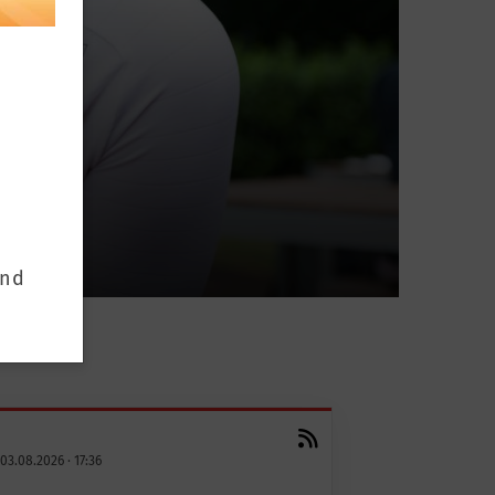
d
und
03.08.2026
·
17:36