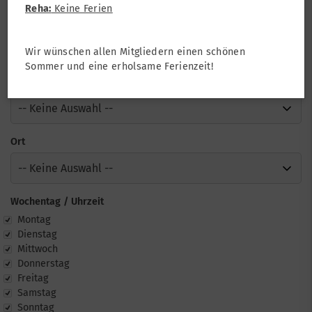
Reha:
Keine Ferien
Sportart
Wir wünschen allen Mitgliedern einen schönen
Sommer und eine erholsame Ferienzeit!
Altersklasse
Ort
Wochentag / Uhrzeit
chentag
Montag
Dienstag
Mittwoch
Donnerstag
Freitag
Samstag
Sonntag