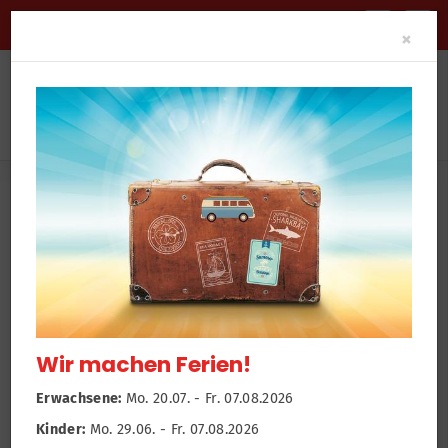
BARRIEREFREIHEIT
Clo
×
Sportangebot
Deinen Sport finden
Sportsuche
Finde dein passendes Sportangebot
Wir machen Ferien!
Suchbegriff
Erwachsene:
Mo. 20.07. - Fr. 07.08.2026
Kinder:
Mo. 29.06. - Fr. 07.08.2026