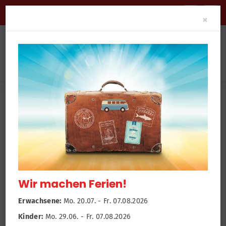
BARRIEREFREIHEIT
Clo
×
Sportangebot
Sportangebote und Abteilungen
Tanzen
Trainingszeiten
Kinder & Jugendliche
Tanzangebot für Kinder &
Jugendliche
Wir machen Ferien!
Erwachsene:
Mo. 20.07. - Fr. 07.08.2026
Wir bitten um eine Voranmeldung für eine
Kinder:
Mo. 29.06. - Fr. 07.08.2026
Probestunde.