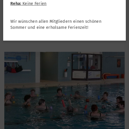
Reha:
Keine Ferien
Reha-Sport
Wir wünschen allen Mitgliedern einen schönen
Reha - orthopädische
Sommer und eine erholsame Ferienzeit!
Wassergymnastik