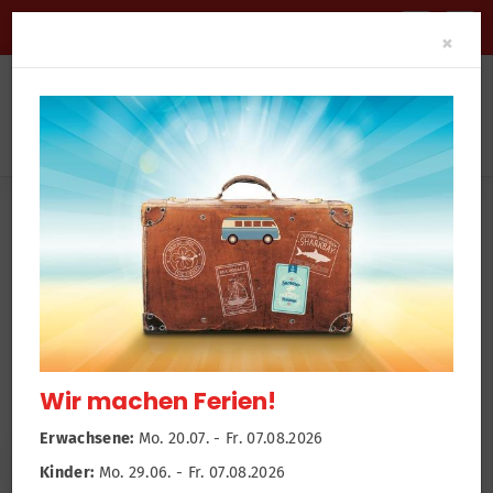
BARRIEREFREIHEIT
Clo
×
News
Newsroom
Reha - orthopädische Wassergymnastik
Wir machen Ferien!
Erwachsene:
Mo. 20.07. - Fr. 07.08.2026
Kinder:
Mo. 29.06. - Fr. 07.08.2026