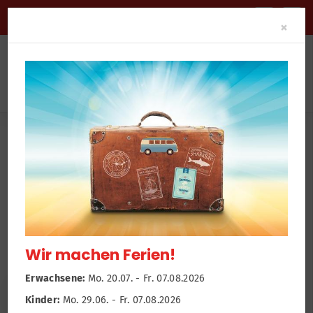
BARRIEREFREIHEIT
Clo
×
News
Newsroom
Bodyfit
Wir machen Ferien!
Erwachsene:
Mo. 20.07. - Fr. 07.08.2026
Kinder:
Mo. 29.06. - Fr. 07.08.2026