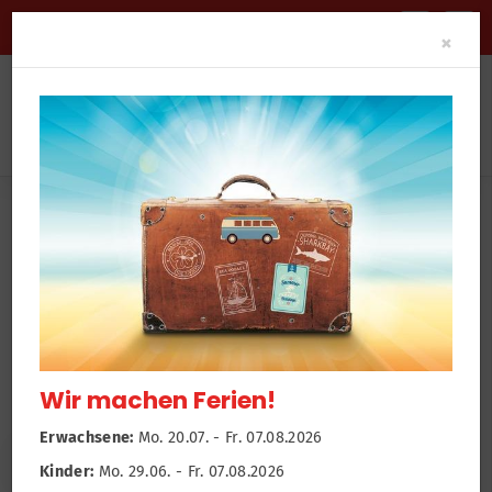
BARRIEREFREIHEIT
Clo
×
News
Newsroom
Frauengymnastik
Wir machen Ferien!
Erwachsene:
Mo. 20.07. - Fr. 07.08.2026
Kinder:
Mo. 29.06. - Fr. 07.08.2026