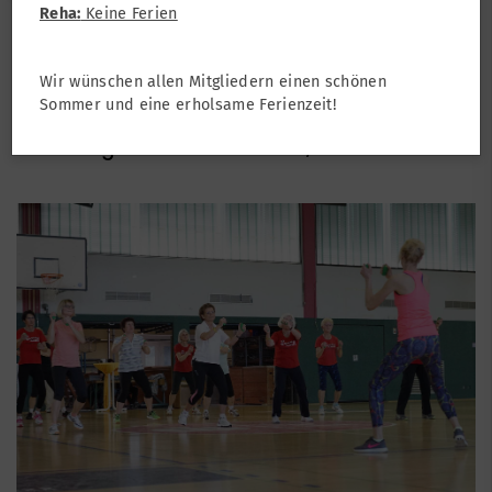
Reha:
Keine Ferien
Turnen
Turnen Erwachsene
Wir wünschen allen Mitgliedern einen schönen
Frauengymnastik
Sommer und eine erholsame Ferienzeit!
... Training nicht nur für Bauch, Beine und Po