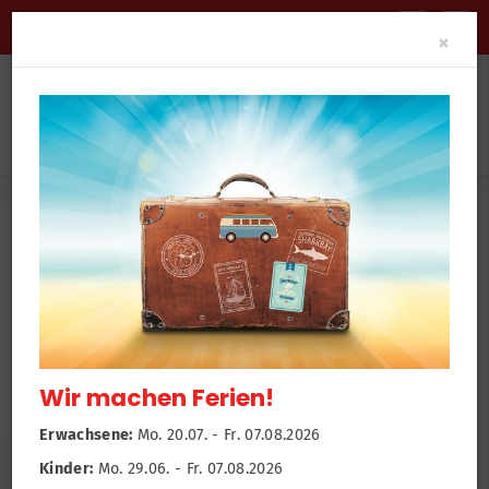
BARRIEREFREIHEIT
Clo
×
News
Newsroom
Fit trotz XXL
Wir machen Ferien!
Erwachsene:
Mo. 20.07. - Fr. 07.08.2026
Kinder:
Mo. 29.06. - Fr. 07.08.2026