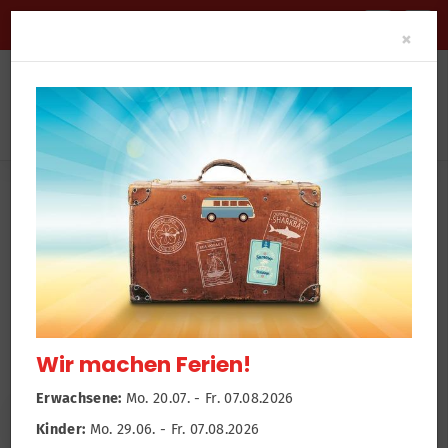
BARRIEREFREIHEIT
Clo
×
News
Newsroom
Functional Step
Wir machen Ferien!
Erwachsene:
Mo. 20.07. - Fr. 07.08.2026
Kinder:
Mo. 29.06. - Fr. 07.08.2026