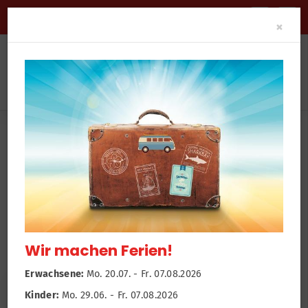
BARRIEREFREIHEIT
Clo
×
News
Newsroom
Salsa Dance-Workout mit Maurice
Wir machen Ferien!
Erwachsene:
Mo. 20.07. - Fr. 07.08.2026
Kinder:
Mo. 29.06. - Fr. 07.08.2026