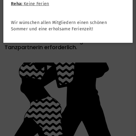
Reha:
Keine Ferien
Turnen
Turnen Erwachsene
Wir wünschen allen Mitgliedern einen schönen
Salsa Dance-Workout mit Maurice
Sommer und eine erholsame Ferienzeit!
Es sind weder Tanzerfahrung noch
TanzpartnerIn erforderlich.